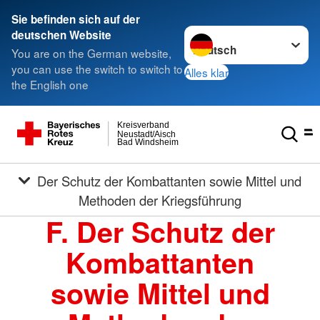
Sie befinden sich auf der
Sprache wechseln zu
deutschen Website
You are on the German website,
you can use the switch to switch to
Alles klar
the English one
Kreisverband
Neustadt/Aisch
Bad Windsheim
Der Schutz der Kombattanten sowie Mittel und
Methoden der Kriegsführung
F. Der Schutz der
Kombattanten
sowie Mittel und