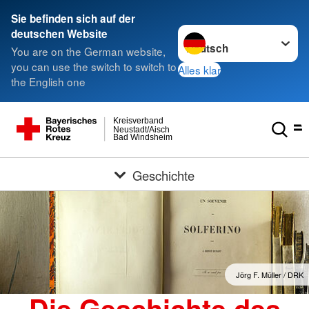
Sie befinden sich auf der
Sprache wechseln zu
deutschen Website
You are on the German website,
you can use the switch to switch to
Alles klar
the English one
Kreisverband
Neustadt/Aisch
Bad Windsheim
Geschichte
Jörg F. Müller / DRK
Die Geschichte des