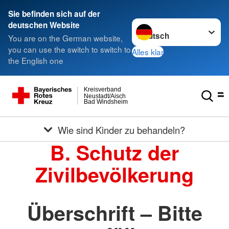
Sie befinden sich auf der
Sprache wechseln zu
deutschen Website
You are on the German website,
you can use the switch to switch to
Alles klar
the English one
Kreisverband
Neustadt/Aisch
Bad Windsheim
Wie sind Kinder zu behandeln?
B. Schutz der
Zivilbevölkerung
Überschrift – Bitte